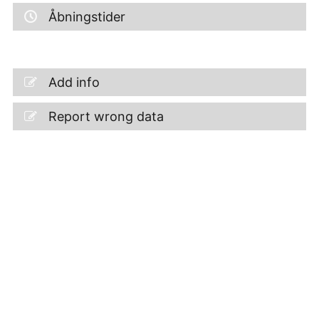
Åbningstider
Add info
Report wrong data