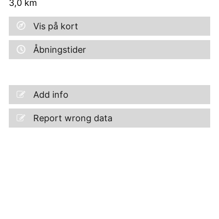
3,0
km
Vis på kort
Åbningstider
Add info
Report wrong data