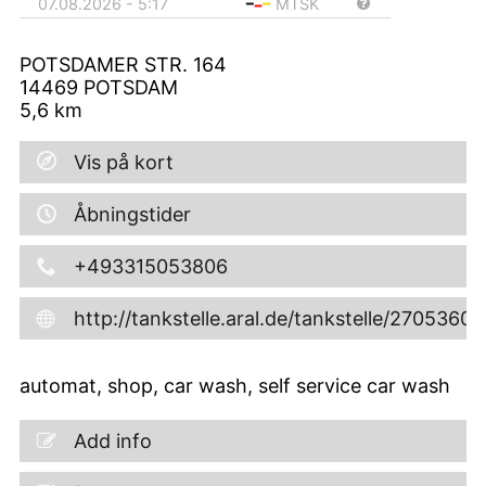
07.08.2026 - 5:17
MTSK
POTSDAMER STR. 164
14469
POTSDAM
5,6
km
Vis på kort
Åbningstider
+493315053806
http://tankstelle.aral.de/tankstelle/27053600
automat, shop, car wash, self service car wash
Add info