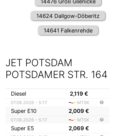
14476 Groß Glienicke
14624 Dallgow-Döberitz
14641 Falkenrehde
JET POTSDAM
POTSDAMER STR. 164
Diesel
2,119
€
07.08.2026 - 5:17
MTSK
Super E10
2,009
€
07.08.2026 - 5:17
MTSK
Super E5
2,069
€