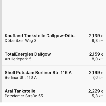
Kaufland Tankstelle Dallgow-Döberitz
2,139
€
Döberitzer Weg 3
8,3
km
TotalEnergies Dallgow
2,159
€
Artilleriepark 5
8,0
km
Shell Potsdam Berliner Str. 116 A
2,169
€
Berliner Str. 116 A
7,6
km
Aral Tankstelle
2,229
€
Potsdamer Straße 55
5,3
km