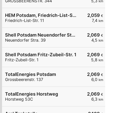
GROSSBEERENSTR. 344
5,3
km
HEM Potsdam, Friedrich-List-Str. 11
2,059
€
Friedrich-List-Str. 11
7,4
km
Shell Potsdam Neuendorfer Stra. 39
2,069
€
Neuendorfer Stra. 39
4,5
km
Shell Potsdam Fritz-Zubeil-Str. 1
2,069
€
Fritz-Zubeil-Str. 1
5,8
km
TotalEnergies Potsdam
2,069
€
Grossbeerenstr. 137
6,0
km
TotalEnergies Horstweg
2,069
€
Horstweg 53C
6,3
km