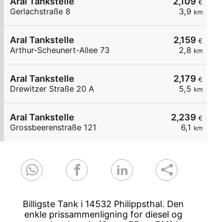
Aral Tankstelle
2,109
€
Gerlachstraße 8
3,9
km
Aral Tankstelle
2,159
€
Arthur-Scheunert-Allee 73
2,8
km
Aral Tankstelle
2,179
€
Drewitzer Straße 20 A
5,5
km
Aral Tankstelle
2,239
€
Grossbeerenstraße 121
6,1
km
Billigste Tank i 14532 Philippsthal. Den
enkle prissammenligning for diesel og