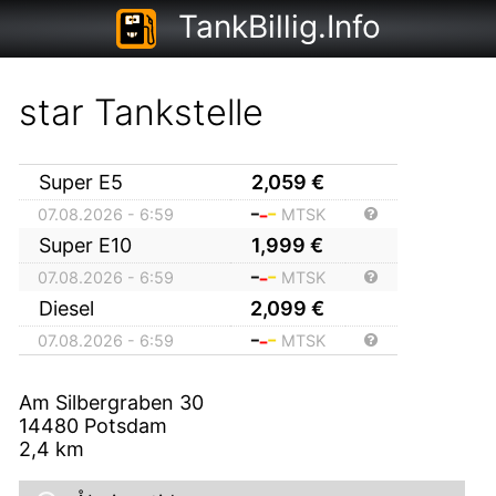
TankBillig.Info
star Tankstelle
Super E5
2,059
€
07.08.2026 - 6:59
MTSK
Super E10
1,999
€
07.08.2026 - 6:59
MTSK
Diesel
2,099
€
07.08.2026 - 6:59
MTSK
Am Silbergraben 30
14480
Potsdam
2,4
km