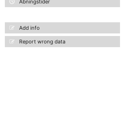
Åbningstider
Add info
Report wrong data