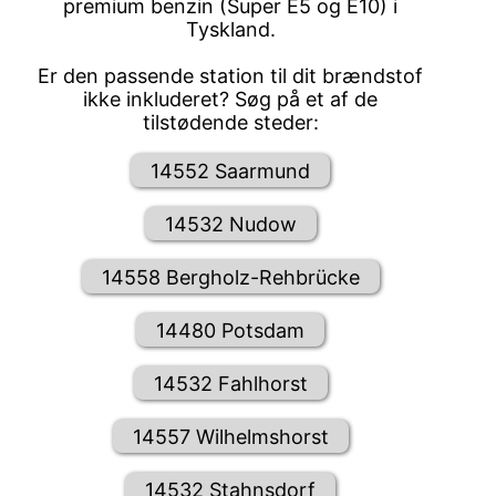
premium benzin (Super E5 og E10) i
Tyskland.
Er den passende station til dit brændstof
ikke inkluderet? Søg på et af de
tilstødende steder:
14552 Saarmund
14532 Nudow
14558 Bergholz-Rehbrücke
14480 Potsdam
14532 Fahlhorst
14557 Wilhelmshorst
14532 Stahnsdorf