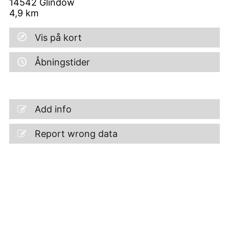
14542
Glindow
4,9
km
Vis på kort
Åbningstider
Add info
Report wrong data