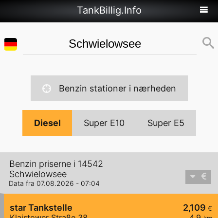
TankBillig.Info
Benzin stationer i nærheden
Diesel
Super E10
Super E5
Benzin priserne i 14542
Schwielowsee
Data fra 07.08.2026 - 07:04
star Tankstelle
2,109
€
Klaistower Straße 38
4,9