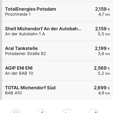
TotalEnergies Potsdam
2,159
€
Pirschheide 1
4,7
km
Shell Michendorf An der Autobahn 1 A
2,159
€
An der Autobahn 1 A
5,5
km
Aral Tankstelle
2,199
€
Potsdamer Straße 82
3,6
km
AGIP ENI ENI
2,569
€
An der BAB 10
5,2
km
TOTAL Michendorf Süd
2,699
€
BAB A10
4,9
km