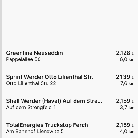
Greenline Neuseddin
2,128
€
Pappelallee 50
6,0
km
Sprint Werder Otto Lilienthal Str.
2,139
€
Otto Lilienthal Str. 22
7,6
km
Shell Werder (Havel) Auf dem Strengfeld 1
2,159
€
Auf dem Strengfeld 1
3,7
km
TotalEnergies Truckstop Ferch
2,159
€
Am Bahnhof Lienewitz 5
4,0
km