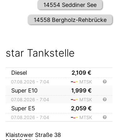
14554 Seddiner See
14558 Bergholz-Rehbrücke
star Tankstelle
Diesel
2,109
€
07.08.2026 - 7:04
MTSK
Super E10
1,999
€
07.08.2026 - 7:04
MTSK
Super E5
2,059
€
07.08.2026 - 7:04
MTSK
Klaistower Straße 38