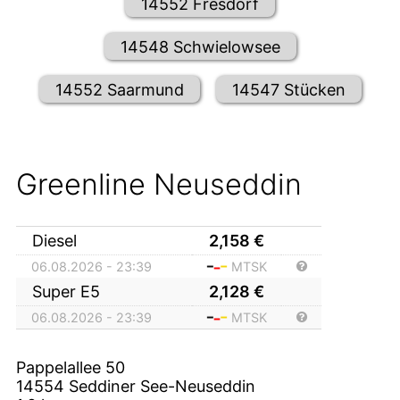
14552 Fresdorf
14548 Schwielowsee
14552 Saarmund
14547 Stücken
Greenline Neuseddin
Diesel
2,158
€
06.08.2026 - 23:39
MTSK
Super E5
2,128
€
06.08.2026 - 23:39
MTSK
Pappelallee 50
14554
Seddiner See-Neuseddin