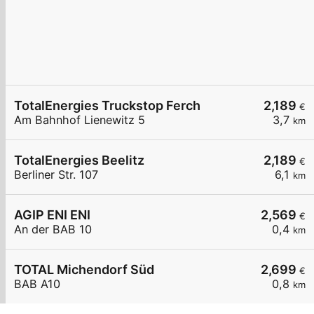
TotalEnergies Truckstop Ferch
2,189
€
Am Bahnhof Lienewitz 5
3,7
km
TotalEnergies Beelitz
2,189
€
Berliner Str. 107
6,1
km
AGIP ENI ENI
2,569
€
An der BAB 10
0,4
km
TOTAL Michendorf Süd
2,699
€
BAB A10
0,8
km