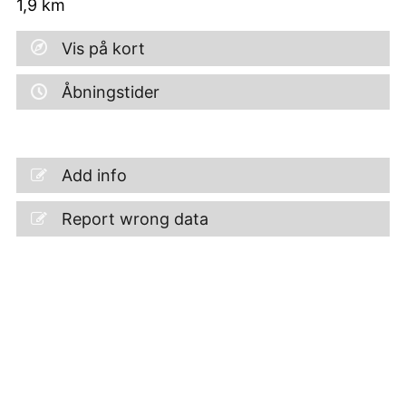
1,9
km
Vis på kort
Åbningstider
Add info
Report wrong data