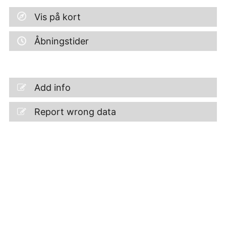
Vis på kort
Åbningstider
Add info
Report wrong data