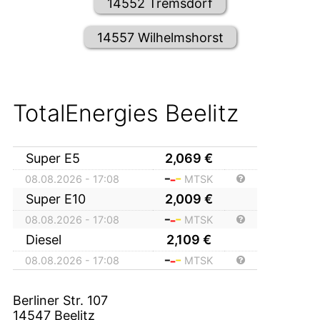
14552 Tremsdorf
14557 Wilhelmshorst
TotalEnergies Beelitz
Super E5
2,069
€
08.08.2026 - 17:08
MTSK
Super E10
2,009
€
08.08.2026 - 17:08
MTSK
Diesel
2,109
€
08.08.2026 - 17:08
MTSK
Berliner Str. 107
14547
Beelitz