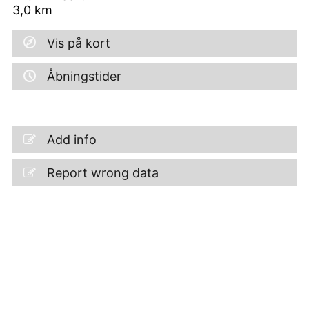
3,0
km
Vis på kort
Åbningstider
Add info
Report wrong data