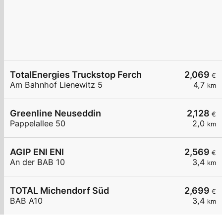
TotalEnergies Truckstop Ferch
2,069
€
Am Bahnhof Lienewitz 5
4,7
km
Greenline Neuseddin
2,128
€
Pappelallee 50
2,0
km
AGIP ENI ENI
2,569
€
An der BAB 10
3,4
km
TOTAL Michendorf Süd
2,699
€
BAB A10
3,4
km