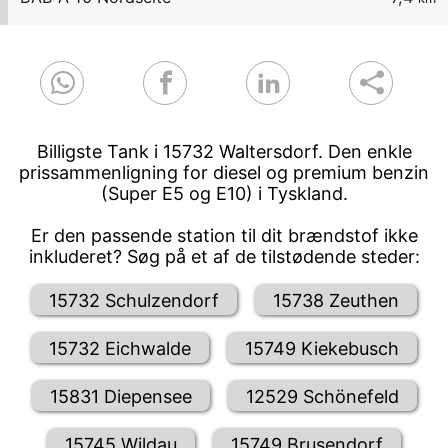
Billigste Tank i 15732 Waltersdorf. Den enkle
prissammenligning for diesel og premium benzin
(Super E5 og E10) i Tyskland.
Er den passende station til dit brændstof ikke
inkluderet? Søg på et af de tilstødende steder:
15732 Schulzendorf
15738 Zeuthen
15732 Eichwalde
15749 Kiekebusch
15831 Diepensee
12529 Schönefeld
15745 Wildau
15749 Brusendorf