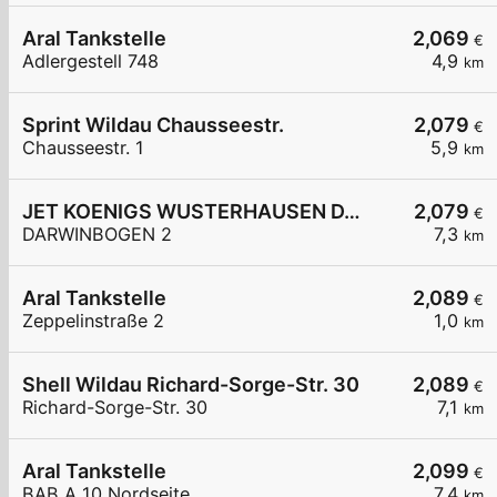
Aral Tankstelle
2,069
€
Adlergestell 748
4,9
km
Sprint Wildau Chausseestr.
2,079
€
Chausseestr. 1
5,9
km
JET KOENIGS WUSTERHAUSEN DARWINBOGEN 2
2,079
€
DARWINBOGEN 2
7,3
km
Aral Tankstelle
2,089
€
Zeppelinstraße 2
1,0
km
Shell Wildau Richard-Sorge-Str. 30
2,089
€
Richard-Sorge-Str. 30
7,1
km
Aral Tankstelle
2,099
€
BAB A 10 Nordseite
7,4
km