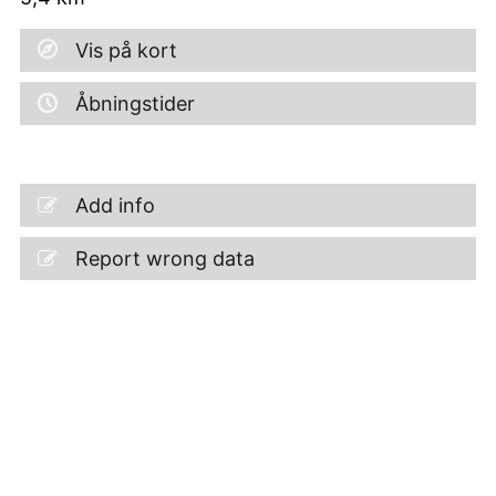
Vis på kort
Åbningstider
Add info
Report wrong data