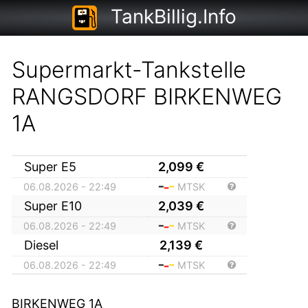
TankBillig.Info
Supermarkt-Tankstelle
RANGSDORF BIRKENWEG
1A
Super E5
2,099
€
06.08.2026 - 22:49
MTSK
Super E10
2,039
€
06.08.2026 - 22:49
MTSK
Diesel
2,139
€
06.08.2026 - 22:49
MTSK
BIRKENWEG 1A