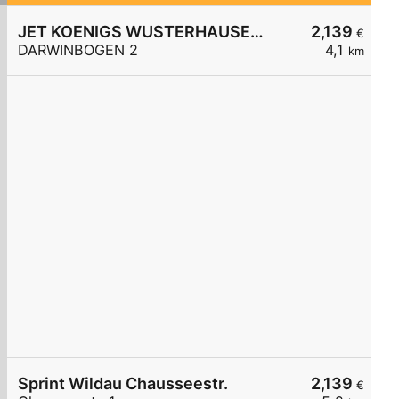
JET KOENIGS WUSTERHAUSEN DARWINBOGEN 2
2,139
€
DARWINBOGEN 2
4,1
km
Sprint Wildau Chausseestr.
2,139
€