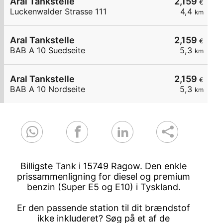
Aral Tankstelle
2,159
€
Luckenwalder Strasse 111
4,4
km
Aral Tankstelle
2,159
€
BAB A 10 Suedseite
5,3
km
Aral Tankstelle
2,159
€
BAB A 10 Nordseite
5,3
km
Billigste Tank i 15749 Ragow. Den enkle
prissammenligning for diesel og premium
benzin (Super E5 og E10) i Tyskland.
Er den passende station til dit brændstof
ikke inkluderet? Søg på et af de