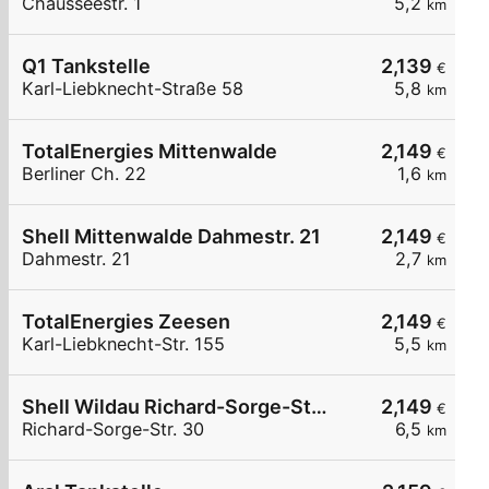
Chausseestr. 1
5,2
km
Q1 Tankstelle
2,139
€
Karl-Liebknecht-Straße 58
5,8
km
TotalEnergies Mittenwalde
2,149
€
Berliner Ch. 22
1,6
km
Shell Mittenwalde Dahmestr. 21
2,149
€
Dahmestr. 21
2,7
km
TotalEnergies Zeesen
2,149
€
Karl-Liebknecht-Str. 155
5,5
km
Shell Wildau Richard-Sorge-Str. 30
2,149
€
Richard-Sorge-Str. 30
6,5
km