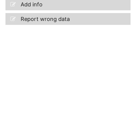
Add info
Report wrong data