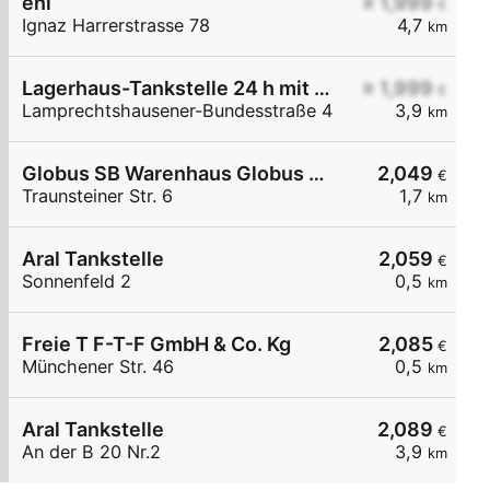
eni
≥ 1,999
€
Ignaz Harrerstrasse 78
4,7
km
Lagerhaus-Tankstelle 24 h mit Waschportal
≥ 1,999
€
Lamprechtshausener-Bundesstraße 4
3,9
km
Globus SB Warenhaus Globus Handelshof St. Wendel GmbH & Co. KG Betriebsstätte Freilassing
2,049
€
Traunsteiner Str. 6
1,7
km
Aral Tankstelle
2,059
€
Sonnenfeld 2
0,5
km
Freie T F-T-F GmbH & Co. Kg
2,085
€
Münchener Str. 46
0,5
km
Aral Tankstelle
2,089
€
An der B 20 Nr.2
3,9
km