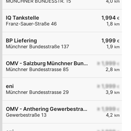
MÜNCHNER BUNDESSTR. 15
4,0
km
IQ Tankstelle
1,994
€
Franz-Sauer-Straße 46
1,8
km
BP Liefering
1,999
€
Münchner Bundesstraße 137
1,9
km
OMV - Salzburg Münchner Bundesstraße 85
≥ 1,999
€
Münchner Bundesstrasse 85
2,8
km
eni
≥ 1,999
€
Münchner Bundesstrasse 29
3,9
km
OMV - Anthering Gewerbestraße 13
≥ 1,999
€
Gewerbestraße 13
4,2
km