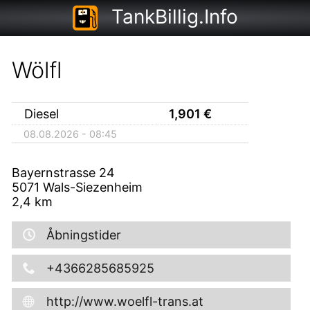
TankBillig.Info
Wölfl
Diesel
1,901
€
08.08.2026 - 08:45
Bayernstrasse 24
5071
Wals-Siezenheim
2,4
km
Åbningstider
+4366285685925
http://www.woelfl-trans.at