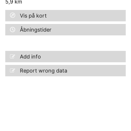
5,9
km
Vis på kort
Åbningstider
Add info
Report wrong data