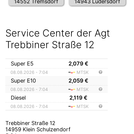
14552 Tremsdorf
14943 Lüdersdorf
Service Center der Agt
Trebbiner Straße 12
Super E5
2,079
€
08.08.2026 - 7:04
MTSK
Super E10
2,059
€
08.08.2026 - 7:04
MTSK
Diesel
2,119
€
08.08.2026 - 7:04
MTSK
Trebbiner Straße 12
14959
Klein Schulzendorf