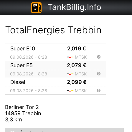
TankBillig.Info
TotalEnergies Trebbin
Super E10
2,019
€
09.08.2026 - 8:28
MTSK
Super E5
2,079
€
09.08.2026 - 8:28
MTSK
Diesel
2,099
€
09.08.2026 - 8:28
MTSK
Berliner Tor 2
14959
Trebbin
3,3
km