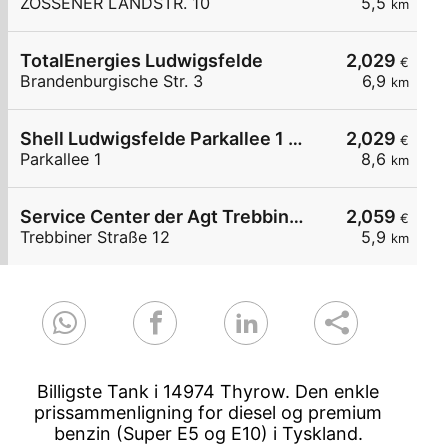
ZOSSENER LANDSTR. 10
5,5
km
TotalEnergies Ludwigsfelde
2,029
€
Brandenburgische Str. 3
6,9
km
Shell Ludwigsfelde Parkallee 1 Brandenburg Park
2,029
€
Parkallee 1
8,6
km
Service Center der Agt Trebbiner Straße 12
2,059
€
Trebbiner Straße 12
5,9
km
Billigste Tank i 14974 Thyrow. Den enkle
prissammenligning for diesel og premium
benzin (Super E5 og E10) i Tyskland.