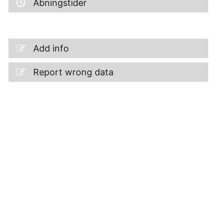
Åbningstider
Add info
Report wrong data